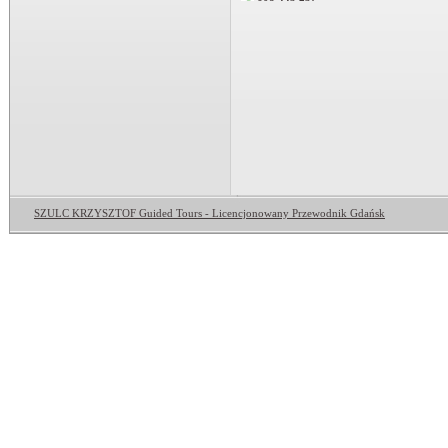
SZULC KRZYSZTOF Guided Tours - Licencjonowany Przewodnik Gdańsk