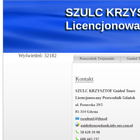
SZULC KRZYS
Licencjonowa
Wyświetleń: 32182
Przewodnik Trójmiejski
Guided T
Kontakt
SZULC KRZYSZTOF Guided Tours
Licencjonowany Przewodnik Gdańsk
ul. Pomorska 29/5
81-314 Gdynia
ewadom1@tlen.pl
guidedtoursgdansk.info-net.com.pl
58 620 59 98
608 445 237